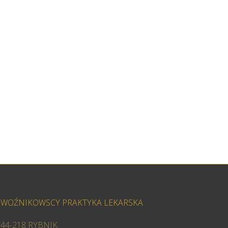
WOŹNIKOWSCY PRAKTYKA LEKARSKA
44-218 RYBNIK