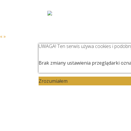
«
»
WIZJA
Z
UWAGA! Ten serwis używa cookies i podobny
Brak zmiany ustawienia przeglądarki ozna
Zrozumiałem