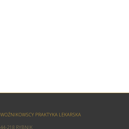
WOŹNIKOWSCY PRAKTYKA LEKARSKA
44-218 RYBNIK