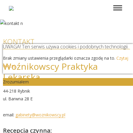
KONTAKT
UWAGA! Ten serwis używa cookies i podobnych technologii.
Brak zmiany ustawienia przeglądarki oznacza zgodę na to.
Czytaj
Woźnikowscy Praktyka
więcej…
Lekarska
Zrozumiałem
44-218 Rybnik
ul. Barwna 28 E
email:
gabinety@woznikowscy.pl
Recepcja czynna: